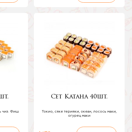
шт.
Сет Катана 40шт.
ь чиз. Фиш
Токио, сяке терияки, океан, лосось маки,
огурец маки