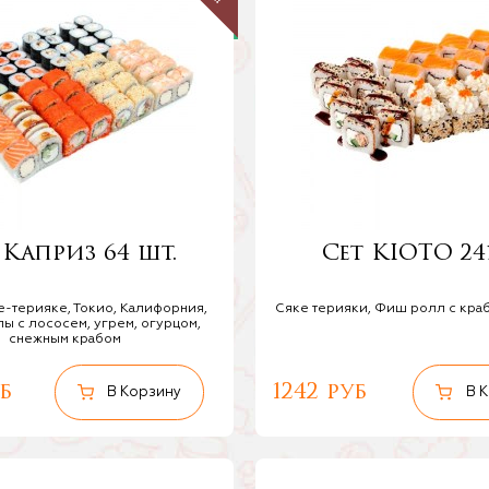
 Каприз 64 шт.
Сет KIOTO 24
е-терияке, Токио, Калифорния,
Сяке терияки, Фиш ролл с кра
ы с лососем, угрем, огурцом,
снежным крабом
б
1242 руб