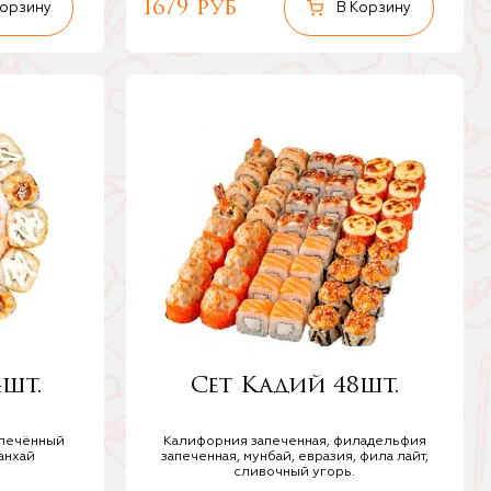
1679 руб
4шт.
Сет Кадий 48шт.
апечённый
Калифорния запеченная, филадельфия
анхай
запеченная, мунбай, евразия, фила лайт,
сливочный угорь.