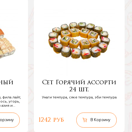
чный
Сет Горячий ассорти
24 шт.
 фила лайт,
Унаги темпура, сяке темпура, эби темпура
ось, угорь,
азия и...
1242 руб