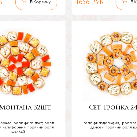
б
1656 руб
 Монтана 32шт.
Сет Тройка 2
орадо, ролл фила лайт, ролл
Ролл филадельфия, ролл з
я калифорния, горячий ролл
дайсен, горячий ролл ш
шанхай