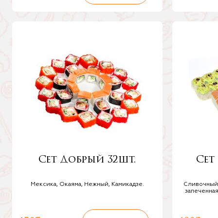
Сет Добрый 32шт.
Сет
Мексика, Окаяма, Нежный, Камикадзе.
Сливочный 
запеченная