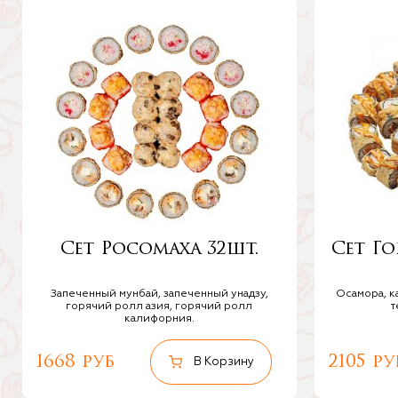
Сет Росомаха 32шт.
Сет Г
Запеченный мунбай, запеченный унадзу,
Осамора, к
горячий ролл азия, горячий ролл
т
калифорния.
1668 руб
2105 ру