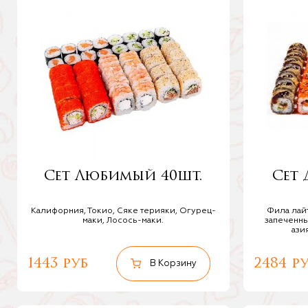
Сет Любимый 40шт.
Сет 
Калифорния, Токио, Сяке терияки, Огурец-
Фила лайт
маки, Лосось-маки.
запеченн
ази
1443 руб
2484 р