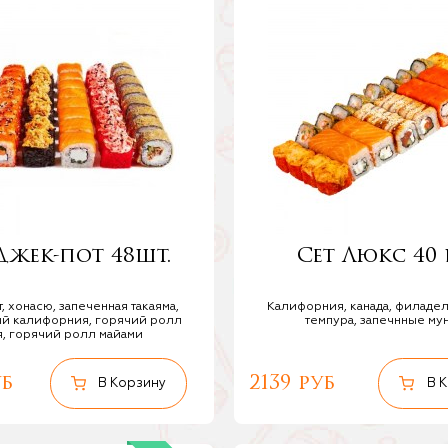
Джек-пот 48шт.
Сет Люкс 40 
, хонасю, запеченная такаяма,
Калифорния, канада, филаде
ый калифорния, горячий ролл
темпура, запечнные му
я, горячий ролл майами
уб
2139 руб