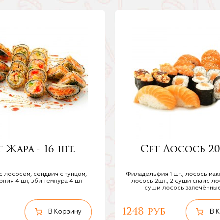
 Жара - 16 шт.
Cет Лосось 20
с лососем, сендвич с тунцом,
Филадельфия 1 шт., лосось маки
ния 4 шт, эби темпура 4 шт
лосось 2шт., 2 суши спайс лос
суши лосось запечённые
1248 руб