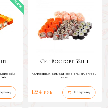
шт.
Сет Восторг 32шт.
льфия, эби
Калифорния, cамурай, сяке-спайси, огурец-
нбай
маки
1254 руб