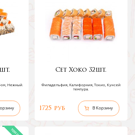
шт.
Сет Хоко 32шт.
бом, Нежный.
Филадельфия, Калифорния, Токио, Кунсей
темпура.
1725 руб