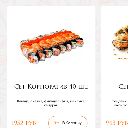
Сет Корпоратив 40 шт.
Сет
Канада, окаяма, филадельфия, мексика,
Сендвич 
самурай
калифор
1932 руб
943 руб