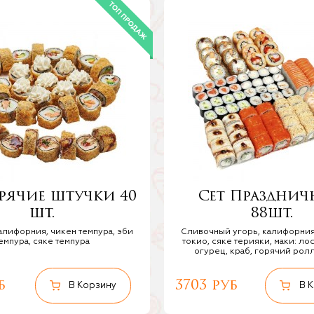
орячие штучки 40
Сет Праздни
шт.
88шт.
алифорния, чикен темпура, эби
Сливочный угорь, калифорния,
емпура, сяке темпура
токио, сяке терияки, маки: лос
огурец, краб, горячий ролл 
б
3703 руб